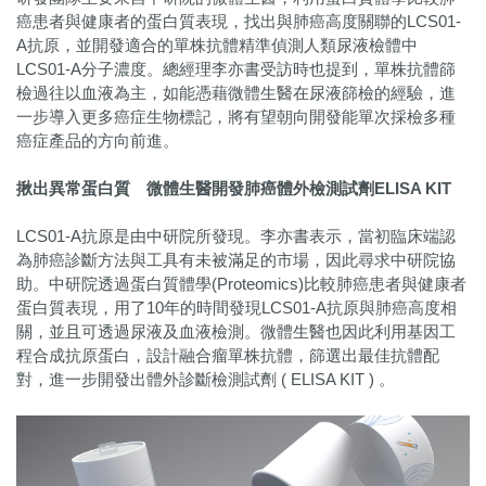
癌患者與健康者的蛋白質表現，找出與肺癌高度關聯的LCS01-
A抗原，並開發適合的單株抗體精準偵測人類尿液檢體中
LCS01-A分子濃度。總經理李亦書受訪時也提到，單株抗體篩
檢過往以血液為主，如能憑藉微體生醫在尿液篩檢的經驗，進
一步導入更多癌症生物標記，將有望朝向開發能單次採檢多種
癌症產品的方向前進。
揪出異常蛋白質 微體生醫開發肺癌體外檢測試劑ELISA KIT
LCS01-A抗原是由中研院所發現。李亦書表示，當初臨床端認
為肺癌診斷方法與工具有未被滿足的市場，因此尋求中研院協
助。中研院透過蛋白質體學(Proteomics)比較肺癌患者與健康者
蛋白質表現，用了10年的時間發現LCS01-A抗原與肺癌高度相
關，並且可透過尿液及血液檢測。微體生醫也因此利用基因工
程合成抗原蛋白，設計融合瘤單株抗體，篩選出最佳抗體配
對，進一步開發出體外診斷檢測試劑 ( ELISA KIT ) 。