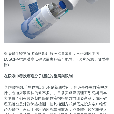
※微體生醫開發肺癌診斷用尿液採集套組，再檢測尿中的
LCS01-A抗原濃度以確認罹患肺癌可能性。 (照片來源：微體生
醫)
在尿液中尋找癌症分子標記的發展與限制
李亦書提到:「生物標記已不是新穎技術，但過去多在血液中進
行，透過尿液採檢的並不多。」目前美國麻省理工學院與日本
大塚電子都有興趣朝向癌症尿液採檢的方向開發產品，而麻省
理工雖也是針對肺癌檢測，但其檢測方式係需先投入奈米物質
於人體中，再藉由排出的尿液掌握狀況，與微體生醫的非侵入