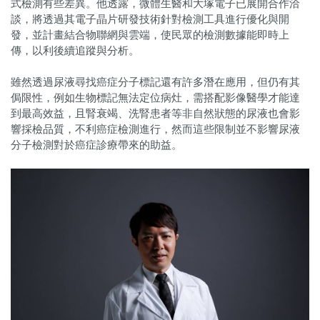
式檢測有些差異。他透露，微體生醫和大塚電子已展開合作洽
談，將透過其電子晶片研發技術針對檢測工具進行優化與開
發，並計畫結合物聯網與雲端，使民眾的檢測數據能即時上
傳，以利後續追蹤與分析。
雖然透過尿液尋找癌症分子標記還有許多潛在應用，但仍有其
侷限性，例如生物標記無法定位病灶，需搭配影像醫學才能達
到最高效益，且腎衰竭、洗腎患者等非自然狀態的尿液也會影
響採檢品質，不利癌症檢測進行，然而這些限制並不影響尿液
分子檢測對於癌症診療帶來的助益。