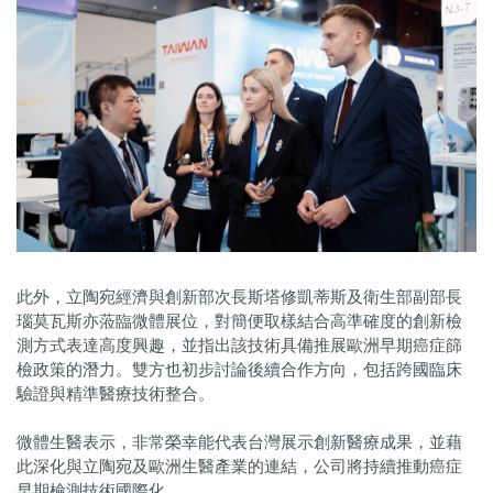
此外，立陶宛經濟與創新部次長斯塔修凱蒂斯及衛生部副部長
瑙莫瓦斯亦蒞臨微體展位，對簡便取樣結合高準確度的創新檢
測方式表達高度興趣，並指出該技術具備推展歐洲早期癌症篩
檢政策的潛力。雙方也初步討論後續合作方向，包括跨國臨床
驗證與精準醫療技術整合。
微體生醫表示，非常榮幸能代表台灣展示創新醫療成果，並藉
此深化與立陶宛及歐洲生醫產業的連結，公司將持續推動癌症
早期檢測技術國際化。