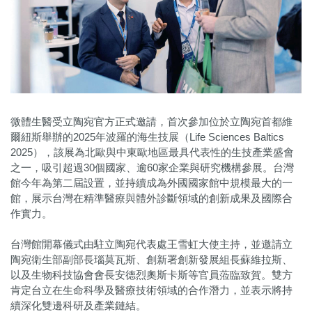
微體生醫受立陶宛官方正式邀請，首次參加位於立陶宛首都維
爾紐斯舉辦的2025年波羅的海生技展（Life Sciences Baltics
2025），該展為北歐與中東歐地區最具代表性的生技產業盛會
之一，吸引超過30個國家、逾60家企業與研究機構參展。台灣
館今年為第二屆設置，並持續成為外國國家館中規模最大的一
館，展示台灣在精準醫療與體外診斷領域的創新成果及國際合
作實力。
台灣館開幕儀式由駐立陶宛代表處王雪虹大使主持，並邀請立
陶宛衛生部副部長瑙莫瓦斯、創新署創新發展組長蘇維拉斯、
以及生物科技協會會長安德烈奧斯卡斯等官員蒞臨致賀。雙方
肯定台立在生命科學及醫療技術領域的合作潛力，並表示將持
續深化雙邊科研及產業鏈結。