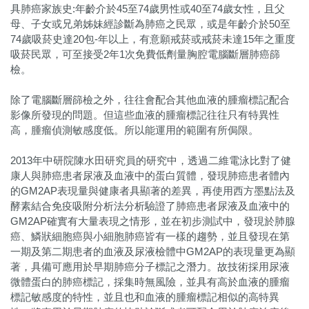
具肺癌家族史:年齡介於45至74歲男性或40至74歲女性，且父
母、子女或兄弟姊妹經診斷為肺癌之民眾，或是年齡介於50至
74歲吸菸史達20包-年以上，有意願戒菸或戒菸未達15年之重度
吸菸民眾，可至接受2年1次免費低劑量胸腔電腦斷層肺癌篩
檢。
除了電腦斷層篩檢之外，往往會配合其他血液的腫瘤標記配合
影像所發現的問題。但這些血液的腫瘤標記往往只有特異性
高，腫瘤偵測敏感度低。所以能運用的範圍有所侷限。
2013年中研院陳水田研究員的研究中，透過二維電泳比對了健
康人與肺癌患者尿液及血液中的蛋白質體，發現肺癌患者體內
的GM2AP表現量與健康者具顯著的差異，再使用西方墨點法及
酵素結合免疫吸附分析法分析驗證了肺癌患者尿液及血液中的
GM2AP確實有大量表現之情形，並在初步測試中，發現於肺腺
癌、鱗狀細胞癌與小細胞肺癌皆有一樣的趨勢，並且發現在第
一期及第二期患者的血液及尿液檢體中GM2AP的表現量更為顯
著，具備可應用於早期肺癌分子標記之潛力。故技術採用尿液
微體蛋白的肺癌標記，採集時無風險，並具有高於血液的腫瘤
標記敏感度的特性，並且也和血液的腫瘤標記相似的高特異