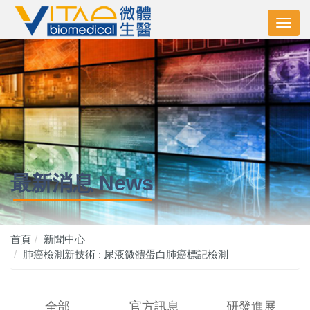
最新消息 News
首頁
新聞中心
肺癌檢測新技術 : 尿液微體蛋白肺癌標記檢測
全部
官方訊息
研發進展