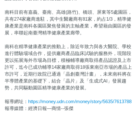
南科目前有嘉義、臺南、高雄(路竹)、橋頭、屏東等5處園區，
共有274家廠商進駐，其中生醫廠商有81家，約占1/3，精準健
康產業是南科各園區聚焦發展的主軸產業，希望藉由園區的發
展，串聯起南臺灣精準健康產業廊帶。
南科在精準健康產業的推動上，除近年致力與各大醫院、學校
進行體驗場域合作，提供廠商產品臨床試驗的服務外，現階段
更以拓展海外市場為目標，積極輔導廠商取得產品認證及上市
許可，迄今已成功輔導14家廠商取得18張東南亞市場的產品上
市許可，近期行政院已通過「晶創臺灣計畫」，未來南科將在
半導體產業的基礎下，結合「晶片」及「生成式AI」發展趨
勢，共同驅動園區精準健康產業的發展。
報導網址：
https://money.udn.com/money/story/5635/7613788
報導媒體：經濟日報—商情--張傑