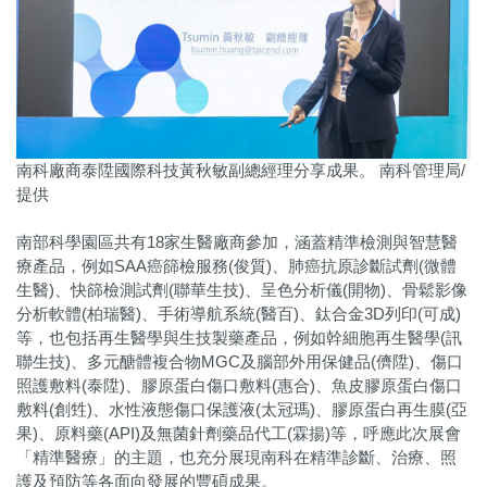
南科廠商泰陞國際科技黃秋敏副總經理分享成果。 南科管理局/
提供
南部科學園區共有18家生醫廠商參加，涵蓋精準檢測與智慧醫
療產品，例如SAA癌篩檢服務(俊質)、肺癌抗原診斷試劑(微體
生醫)、快篩檢測試劑(聯華生技)、呈色分析儀(開物)、骨鬆影像
分析軟體(柏瑞醫)、手術導航系統(醫百)、鈦合金3D列印(可成)
等，也包括再生醫學與生技製藥產品，例如幹細胞再生醫學(訊
聯生技)、多元醣體複合物MGC及腦部外用保健品(儕陞)、傷口
照護敷料(泰陞)、膠原蛋白傷口敷料(惠合)、魚皮膠原蛋白傷口
敷料(創甡)、水性液態傷口保護液(太冠瑪)、膠原蛋白再生膜(亞
果)、原料藥(API)及無菌針劑藥品代工(霖揚)等，呼應此次展會
「精準醫療」的主題，也充分展現南科在精準診斷、治療、照
護及預防等各面向發展的豐碩成果。