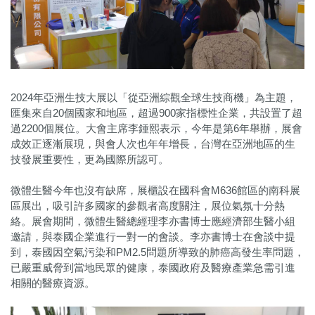
2024年亞洲生技大展以「從亞洲綜觀全球生技商機」為主題，
匯集來自20個國家和地區，超過900家指標性企業，共設置了超
過2200個展位。大會主席李鍾熙表示，今年是第6年舉辦，展會
成效正逐漸展現，與會人次也年年增長，台灣在亞洲地區的生
技發展重要性，更為國際所認可。
微體生醫今年也沒有缺席，展櫃設在國科會M636館區的南科展
區展出，吸引許多國家的參觀者高度關注，展位氣氛十分熱
絡。展會期間，微體生醫總經理李亦書博士應經濟部生醫小組
邀請，與泰國企業進行一對一的會談。李亦書博士在會談中提
到，泰國因空氣污染和PM2.5問題所導致的肺癌高發生率問題，
已嚴重威脅到當地民眾的健康，泰國政府及醫療產業急需引進
相關的醫療資源。