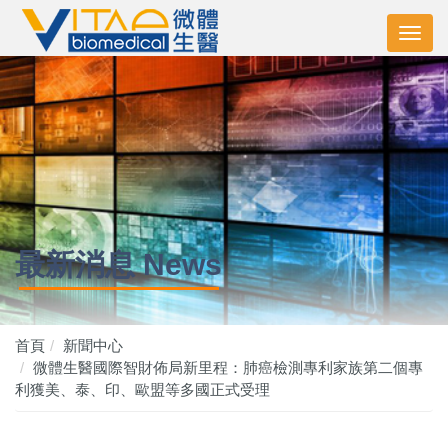
最新消息 News
首頁
新聞中心
微體生醫國際智財佈局新里程：肺癌檢測專利家族第二個專
利獲美、泰、印、歐盟等多國正式受理